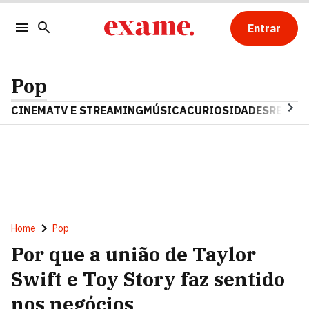
Entrar
Pop
CINEMA
TV E STREAMING
MÚSICA
CURIOSIDADES
REALIT
Home
Pop
Por que a união de Taylor
Swift e Toy Story faz sentido
nos negócios