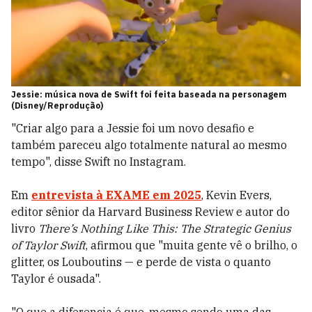
Jessie: música nova de Swift foi feita baseada na personagem
(Disney/Reprodução)
"Criar algo para a Jessie foi um novo desafio e
também pareceu algo totalmente natural ao mesmo
tempo", disse Swift no Instagram.
Em
entrevista à
EXAME
em 2025
, Kevin Evers,
editor sênior da Harvard Business Review e autor do
livro
There’s Nothing Like This: The Strategic Genius
of Taylor Swift
, afirmou que "muita gente vê o brilho, o
glitter, os Louboutins — e perde de vista o quanto
Taylor é ousada".
"O que a diferencia é que, mesmo sendo uma das