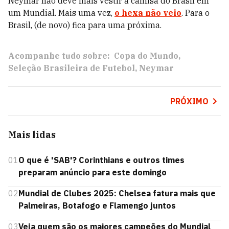
Neymar não deve mais vestir a camisa do Brasil em
um Mundial. Mais uma vez,
o hexa não veio
. Para o
Brasil, (de novo) fica para uma próxima.
Acompanhe tudo sobre:
Copa do Mundo
Seleção Brasileira de Futebol
Neymar
PRÓXIMO
Mais lidas
01
O que é 'SAB'? Corinthians e outros times
preparam anúncio para este domingo
02
Mundial de Clubes 2025: Chelsea fatura mais que
Palmeiras, Botafogo e Flamengo juntos
03
Veja quem são os maiores campeões do Mundial