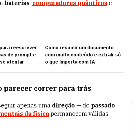
em
baterias
,
computadores quânticos
e
para reescrever
Como resumir um documento
icas de prompt e
com muito conteúdo e extrair só
 se atentar
o que importa com IA
o parecer correr para trás
seguir apenas uma
direção
— do
passado
mentais da física
permanecem válidas