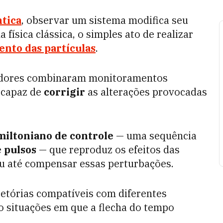
ntica
, observar um sistema modifica seu
física clássica, o simples ato de realizar
nto das partículas
.
isadores combinaram monitoramentos
 capaz de
corrigir
as alterações provocadas
iltoniano de controle
— uma sequência
e
pulsos
— que reproduz os efeitos das
ou até compensar essas perturbações.
jetórias compatíveis com diferentes
do situações em que a flecha do tempo