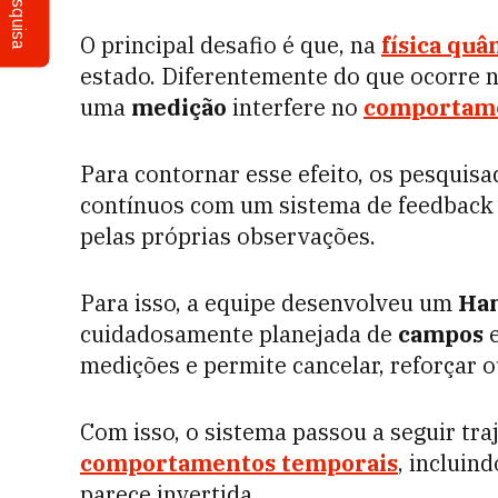
Pesquisa
O principal desafio é que, na
física quâ
estado. Diferentemente do que ocorre na 
uma
medição
interfere no
comportame
Para contornar esse efeito, os pesqu
contínuos com um sistema de feedback
pelas próprias observações.
Para isso, a equipe desenvolveu um
Ham
cuidadosamente planejada de
campos
medições e permite cancelar, reforçar 
Com isso, o sistema passou a seguir tra
comportamentos temporais
, incluin
parece invertida.