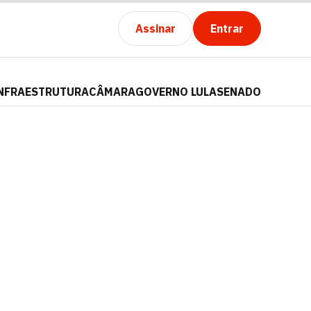
Assinar
Entrar
NFRAESTRUTURA
CÂMARA
GOVERNO LULA
SENADO