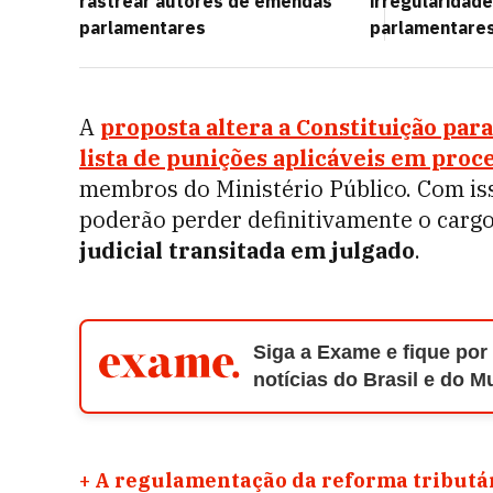
rastrear autores de emendas
irregularidad
parlamentares
parlamentares
A
proposta altera a Constituição par
lista de punições aplicáveis em proc
membros do Ministério Público. Com is
poderão perder definitivamente o cargo
judicial transitada em julgado
.
Siga a Exame e fique por
notícias do Brasil e do 
+
A regulamentação da reforma tributár