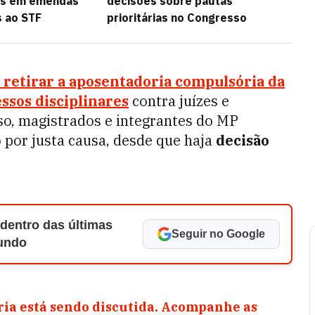
es em emendas
decisões sobre pautas
 ao STF
prioritárias no Congresso
a retirar a aposentadoria compulsória da
essos disciplinares
contra juízes e
so, magistrados e integrantes do MP
 por justa causa, desde que haja
decisão
 dentro das últimas
Seguir no Google
Mundo
ia está sendo discutida. Acompanhe as