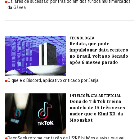
Os 'ares de sucessão' por trás do fim dos fundos multimercados
da Gávea
TECNOLOGIA
Redata, que pode
impulsionar data centers
no Brasil, volta ao Senado
após 6 meses parado
O que é o Discord, aplicativo criticado por Janja
INTELIGÊNCIA ARTIFICIAL
Dona do TikTok treina
modelo de IA três vezes
maior que o Kimi K3, da
Moonshot
DeepSeek retoma captação de US$ 8 bilhões e avisa que vai