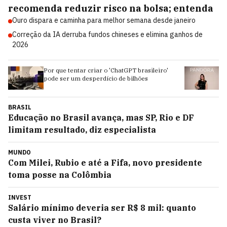
recomenda reduzir risco na bolsa; entenda
Ouro dispara e caminha para melhor semana desde janeiro
Correção da IA derruba fundos chineses e elimina ganhos de
2026
Por que tentar criar o 'ChatGPT brasileiro'
EX
pode ser um desperdício de bilhões
su
BRASIL
Educação no Brasil avança, mas SP, Rio e DF
limitam resultado, diz especialista
MUNDO
Com Milei, Rubio e até a Fifa, novo presidente
toma posse na Colômbia
INVEST
Salário mínimo deveria ser R$ 8 mil: quanto
custa viver no Brasil?