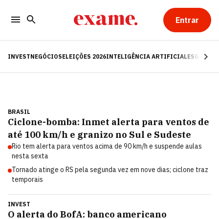
Entrar
INVEST
NEGÓCIOS
ELEIÇÕES 2026
INTELIGÊNCIA ARTIFICIAL
ESG
RE
BRASIL
Ciclone-bomba: Inmet alerta para ventos de
até 100 km/h e granizo no Sul e Sudeste
Rio tem alerta para ventos acima de 90 km/h e suspende aulas
nesta sexta
Tornado atinge o RS pela segunda vez em nove dias; ciclone traz
temporais
INVEST
O alerta do BofA: banco americano