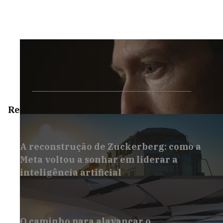
Reportagens Especiais
A reconstrução de Zuckerberg: como a
Meta voltou a sonhar em liderar a
inteligência artificial
O caminho para alavancar o