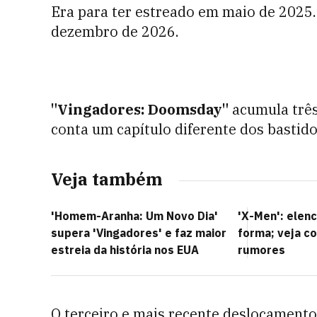
Era para ter estreado em maio de 2025.
dezembro de 2026.
"Vingadores: Doomsday"
acumula trê
conta um capítulo diferente dos bastid
Veja também
'Homem-Aranha: Um Novo Dia'
'X-Men': elen
supera 'Vingadores' e faz maior
forma; veja c
estreia da história nos EUA
rumores
O terceiro e mais recente deslocamento