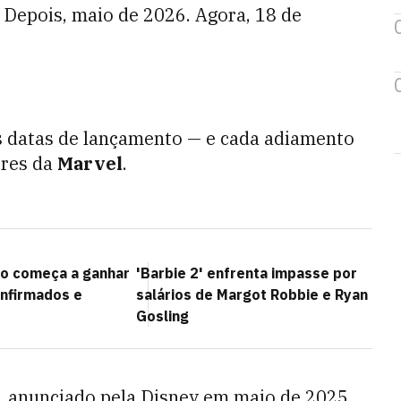
 Depois, maio de 2026. Agora, 18 de
s datas de lançamento — e cada adiamento
ores da
Marvel
.
co começa a ganhar
'Barbie 2' enfrenta impasse por
onfirmados e
salários de Margot Robbie e Ryan
Gosling
, anunciado pela Disney em maio de 2025,