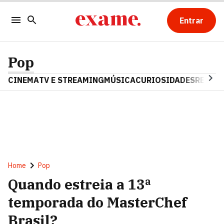
Entrar
Pop
CINEMA
TV E STREAMING
MÚSICA
CURIOSIDADES
REALIT
Home
Pop
Quando estreia a 13ª
temporada do MasterChef
Brasil?