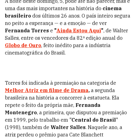
A noite deste domingo, 5, pode até não parecer, mas é
uma das mais importantes na história do
cinema
brasileiro
dos últimos 26 anos. O país inteiro segura
no peito a esperança
— e a emoção — de ver
Fernanda Torres
e
"
Ainda Estou Aqui
"
, de Walter
Salles, entre os vencedores da 82ª edição anual do
Globo de Ouro
, feito inédito para a indústria
cinematográfica do Brasil.
Torres foi indicada à premiação na categoria de
Melhor Atriz em filme de Drama
,
a segunda
brasileira na história a concorrer à estatueta. Ela
repete o feito da própria mãe,
Fernanda
Montenegro
, a primeira, que disputou a premiação
em 1999, pelo trabalho em "
Central do Brasil
"
(1998), também de
Walter Salles
. Naquele ano, a
atriz perdeu o prêmio para Cate Blanchett