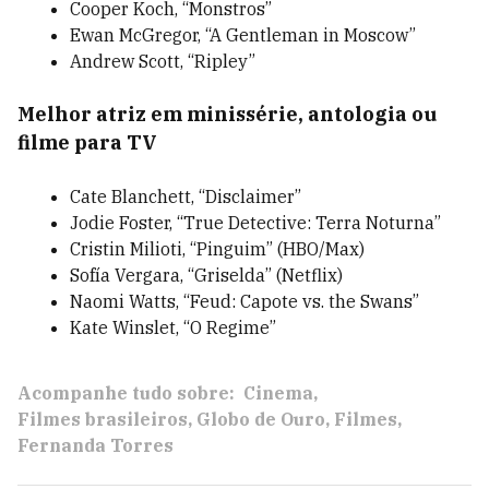
Cooper Koch, “Monstros”
Ewan McGregor, “A Gentleman in Moscow”
Andrew Scott, “Ripley”
Melhor atriz em minissérie, antologia ou
filme para TV
Cate Blanchett, “Disclaimer”
Jodie Foster, “True Detective: Terra Noturna”
Cristin Milioti, “Pinguim” (HBO/Max)
Sofía Vergara, “Griselda” (Netflix)
Naomi Watts, “Feud: Capote vs. the Swans”
Kate Winslet, “O Regime”
Acompanhe tudo sobre:
Cinema
Filmes brasileiros
Globo de Ouro
Filmes
Fernanda Torres