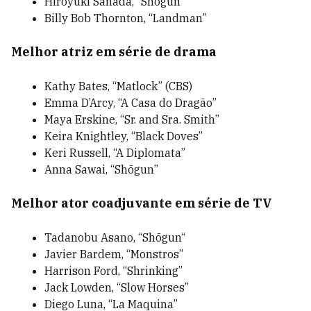
Hiroyuki Sanada, “Shōgun”
Billy Bob Thornton, “Landman”
Melhor atriz em série de drama
Kathy Bates, “Matlock” (CBS)
Emma D’Arcy, “A Casa do Dragão”
Maya Erskine, “Sr. and Sra. Smith”
Keira Knightley, “Black Doves”
Keri Russell, “A Diplomata”
Anna Sawai, “Shōgun”
Melhor ator coadjuvante em série de TV
Tadanobu Asano, “Shōgun“
Javier Bardem, “Monstros”
Harrison Ford, “Shrinking”
Jack Lowden, “Slow Horses”
Diego Luna, “La Maquina”