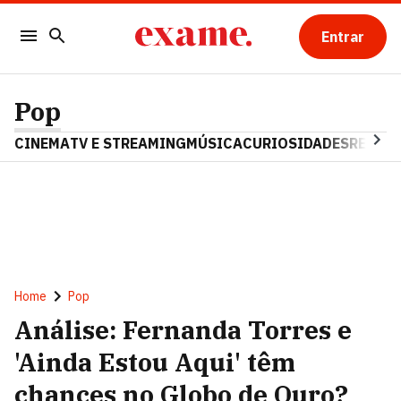
Entrar
Pop
CINEMA
TV E STREAMING
MÚSICA
CURIOSIDADES
REALIT
Home
Pop
Análise: Fernanda Torres e
'Ainda Estou Aqui' têm
chances no Globo de Ouro?