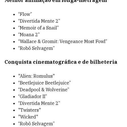
Melhor animação em longa-metragem
“Flow”
“Divertida Mente 2”
“Memoir of a Snail”
“Moana 2”
“Wallace & Gromit: Vengeance Most Fowl”
“Robô Selvagem”
Conquista cinematográfica e de bilheteria
"Alien: Romulus"
“Beetlejuice Beetlejuice”
“Deadpool & Wolverine”
“Gladiador II”
“Divertida Mente 2”
"Twisters"
"Wicked"
“Robô Selvagem”