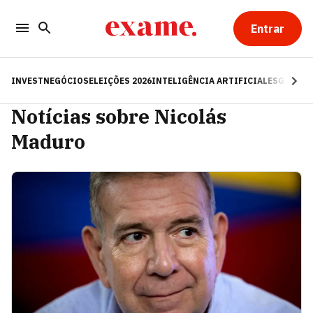
Entrar
INVEST
NEGÓCIOS
ELEIÇÕES 2026
INTELIGÊNCIA ARTIFICIAL
ESG
RE
Notícias sobre Nicolás
Maduro