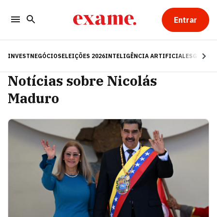
Entrar
INVEST
NEGÓCIOS
ELEIÇÕES 2026
INTELIGÊNCIA ARTIFICIAL
ESG
RE
Notícias sobre Nicolás
Maduro