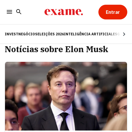
Entrar
INVEST
NEGÓCIOS
ELEIÇÕES 2026
INTELIGÊNCIA ARTIFICIAL
ESG
RE
Notícias sobre Elon Musk