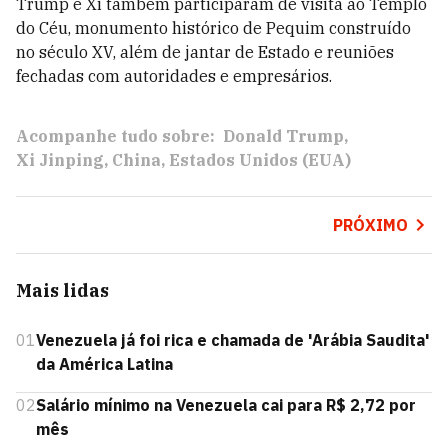
Trump e Xi também participaram de visita ao Templo
do Céu, monumento histórico de Pequim construído
no século XV, além de jantar de Estado e reuniões
fechadas com autoridades e empresários.
Acompanhe tudo sobre:
Donald Trump
Xi Jinping
China
Estados Unidos (EUA)
PRÓXIMO
Mais lidas
01
Venezuela já foi rica e chamada de 'Arábia Saudita'
da América Latina
02
Salário mínimo na Venezuela cai para R$ 2,72 por
mês