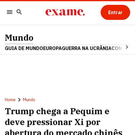
Entrar
Mundo
GUIA DE MUNDO
EUROPA
GUERRA NA UCRÂNIA
CONFLITO
Home
Mundo
Trump chega a Pequim e
deve pressionar Xi por
abertura do mercado chinês