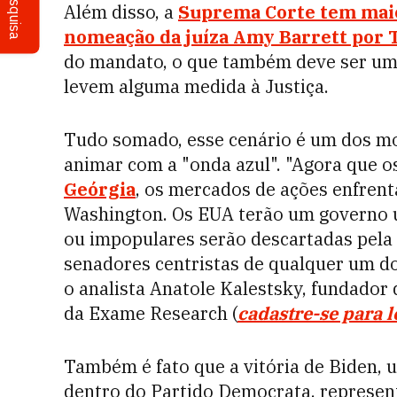
Pesquisa
Além disso, a
Suprema Corte tem maio
nomeação da juíza Amy Barrett por
do mandato, o que também deve ser um
levem alguma medida à Justiça.
Tudo somado, esse cenário é um dos mo
animar com a "onda azul". "Agora que 
Geórgia
, os mercados de ações enfren
Washington. Os EUA terão um governo uni
ou impopulares serão descartadas pela 
senadores centristas de qualquer um do
o analista Anatole Kalestsky, fundador 
da Exame Research (
cadastre-se para l
Também é fato que a vitória de Biden,
dentro do Partido Democrata, represen