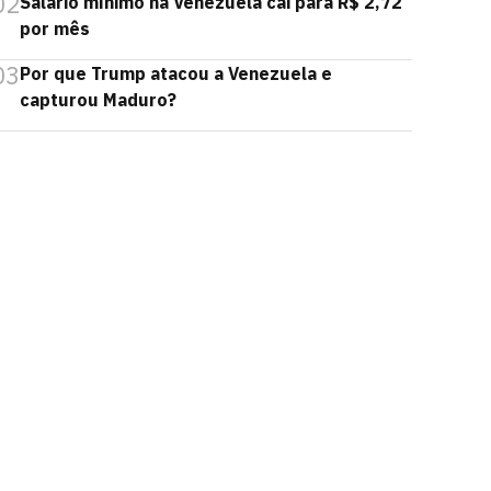
02
Salário mínimo na Venezuela cai para R$ 2,72
por mês
03
Por que Trump atacou a Venezuela e
capturou Maduro?