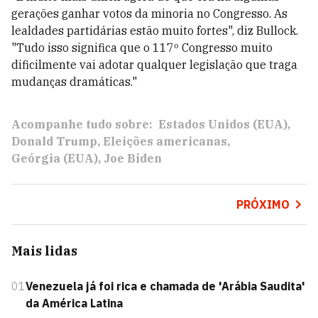
gerações ganhar votos da minoria no Congresso. As
lealdades partidárias estão muito fortes", diz Bullock.
"Tudo isso significa que o 117º Congresso muito
dificilmente vai adotar qualquer legislação que traga
mudanças dramáticas."
Acompanhe tudo sobre:
Estados Unidos (EUA)
Donald Trump
Eleições americanas
Geórgia (EUA)
Joe Biden
PRÓXIMO
Mais lidas
01
Venezuela já foi rica e chamada de 'Arábia Saudita'
da América Latina