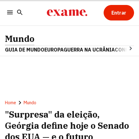
Entrar
Mundo
GUIA DE MUNDO
EUROPA
GUERRA NA UCRÂNIA
CONFLITO
Home
Mundo
"Surpresa" da eleição,
Geórgia define hoje o Senado
dos EUA — e o futuro