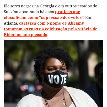
Eleitores negros na Geórgia e em outros estados do
Sul vêm apontando há anos
práticas que
classificam como “supressão dos votos”.
Em
Atlanta,
cartazes com o nome de Abrams
tomaram as ruas na celebração pela vitória de
Biden no ano passado
.