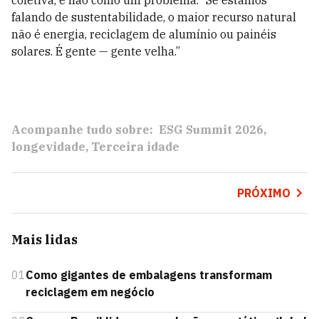
coletiva, e não como um problema. “Se estamos
falando de sustentabilidade, o maior recurso natural
não é energia, reciclagem de alumínio ou painéis
solares. É gente — gente velha.”
Acompanhe tudo sobre:
ESG Summit 2026
longevidade
Terceira idade
PRÓXIMO
Mais lidas
01
Como gigantes de embalagens transformam
reciclagem em negócio