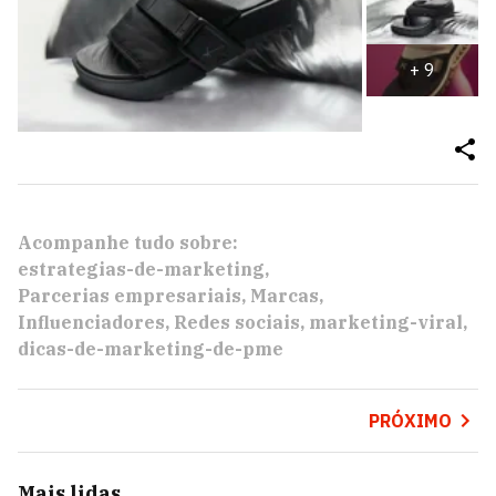
+
9
Acompanhe tudo sobre:
estrategias-de-marketing
Parcerias empresariais
Marcas
Influenciadores
Redes sociais
marketing-viral
dicas-de-marketing-de-pme
PRÓXIMO
Mais lidas