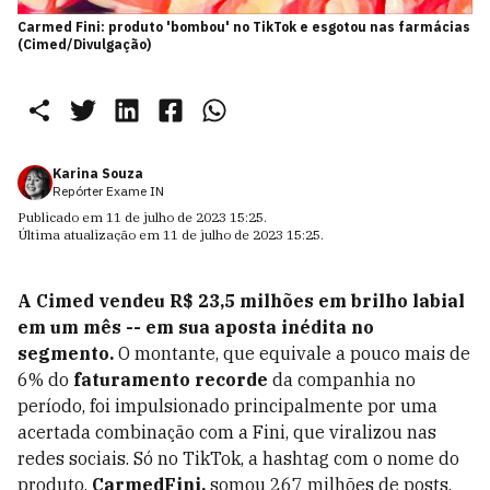
Carmed Fini: produto 'bombou' no TikTok e esgotou nas farmácias
(Cimed/Divulgação)
Karina Souza
Repórter Exame IN
Publicado em
11 de julho de 2023 15:25
.
Última atualização em
11 de julho de 2023 15:25
.
A Cimed vendeu R$ 23,5 milhões em brilho labial
em um mês -- em sua aposta inédita no
segmento.
O montante, que equivale a pouco mais de
6% do
faturamento recorde
da companhia no
período, foi impulsionado principalmente por uma
acertada combinação com a Fini, que viralizou nas
redes sociais. Só no TikTok, a hashtag com o nome do
produto,
CarmedFini,
somou 267 milhões de posts.