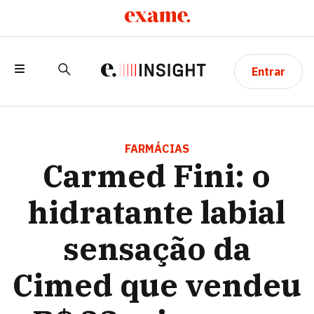
Entrar
CARMED FINI: O HIDRATANTE LABIAL
SENSAÇÃO DA CIMED QUE VENDEU R$
FARMÁCIAS
Carmed Fini: o
23 MI EM UM MÊS
hidratante labial
sensação da
Cimed que vendeu