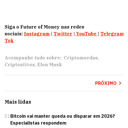
Siga o Future of Money nas redes
sociais:
Instagram
|
Twitter
|
YouTube
|
Telegram
|
Tok
Acompanhe tudo sobre:
Criptomoedas
Criptoativos
Elon Musk
PRÓXIMO
Mais lidas
01
Bitcoin vai manter queda ou disparar em 2026?
Especialistas respondem