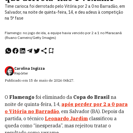
Time carioca foi derrotado pelo Vitória por 2 a 0 no Barradão, em
Salvador, na noite de quinta-feira, 14, e deu adeus à competição
na 5ª fase
Flamengo: no jogo de ida, a equipe havia vencido por 2 a 1 no Maracanã
(Ruano Carneiro/Getty Images)
Carolina Ingizza
Repórter
Publicado em
15 de maio de 2026
06h27
.
O
Flamengo
foi eliminado da
Copa do Brasil
na
noite de quinta-feira, 14,
após perder por 2 a 0 para
o Vitória no Barradão
, em Salvador (BA). Depois da
partida, o técnico
Leonardo Jardim
classificou a
queda como “inesperada”, mas rejeitou tratar o
resultado como vexame.