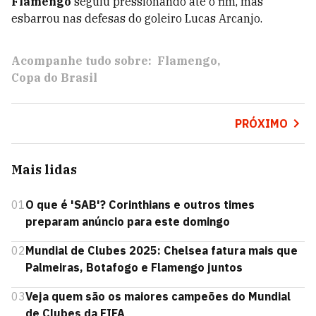
Flamengo
seguiu pressionando até o fim, mas
esbarrou nas defesas do goleiro Lucas Arcanjo.
Acompanhe tudo sobre:
Flamengo
Copa do Brasil
PRÓXIMO
Mais lidas
01
O que é 'SAB'? Corinthians e outros times
preparam anúncio para este domingo
02
Mundial de Clubes 2025: Chelsea fatura mais que
Palmeiras, Botafogo e Flamengo juntos
03
Veja quem são os maiores campeões do Mundial
de Clubes da FIFA