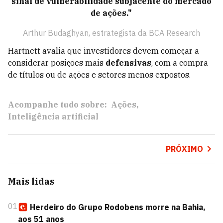
sinal de vulnerabilidade subjacente do mercado
de ações."
Arthur Budaghyan, estrategista da BCA Research
Hartnett avalia que investidores devem começar a
considerar posições mais
defensivas
, com a compra
de títulos ou de ações e setores menos expostos.
Acompanhe tudo sobre:
Ações
Inteligência artificial
PRÓXIMO
Mais lidas
01
Herdeiro do Grupo Rodobens morre na Bahia,
aos 51 anos