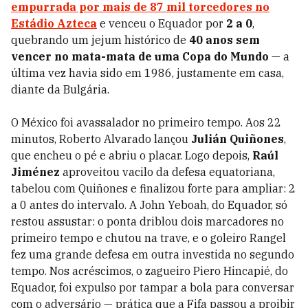
empurrada por mais de 87 mil torcedores no
Estádio Azteca
e venceu o Equador por
2 a 0
,
quebrando um jejum histórico de
40 anos sem
vencer no mata-mata de uma Copa do Mundo
— a
última vez havia sido em 1986, justamente em casa,
diante da Bulgária.
O México foi avassalador no primeiro tempo. Aos 22
minutos, Roberto Alvarado lançou
Julián Quiñones
,
que encheu o pé e abriu o placar. Logo depois,
Raúl
Jiménez
aproveitou vacilo da defesa equatoriana,
tabelou com Quiñones e finalizou forte para ampliar: 2
a 0 antes do intervalo. A John Yeboah, do Equador, só
restou assustar: o ponta driblou dois marcadores no
primeiro tempo e chutou na trave, e o goleiro Rangel
fez uma grande defesa em outra investida no segundo
tempo. Nos acréscimos, o zagueiro Piero Hincapié, do
Equador, foi expulso por tampar a bola para conversar
com o adversário — prática que a Fifa passou a proibir