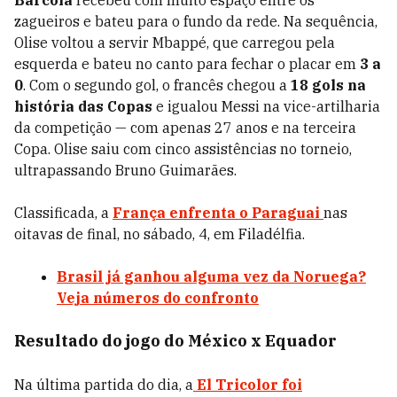
Barcola
recebeu com muito espaço entre os
zagueiros e bateu para o fundo da rede. Na sequência,
Olise voltou a servir Mbappé, que carregou pela
esquerda e bateu no canto para fechar o placar em
3 a
0
. Com o segundo gol, o francês chegou a
18 gols na
história das Copas
e igualou Messi na vice-artilharia
da competição — com apenas 27 anos e na terceira
Copa. Olise saiu com cinco assistências no torneio,
ultrapassando Bruno Guimarães.
Classificada, a
França enfrenta o
Paraguai
nas
oitavas de final, no sábado, 4, em Filadélfia.
Brasil já ganhou alguma vez da Noruega?
Veja números do confronto
Resultado do jogo do México x Equador
Na última partida do dia, a
El Tricolor
foi