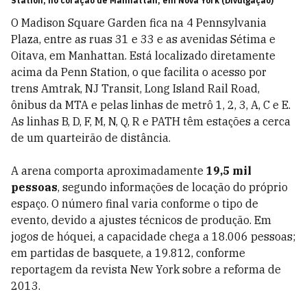
Station, no coração de Manhattan, em Nova York (Divulgação)
O Madison Square Garden fica na 4 Pennsylvania
Plaza, entre as ruas 31 e 33 e as avenidas Sétima e
Oitava, em Manhattan. Está localizado diretamente
acima da Penn Station, o que facilita o acesso por
trens Amtrak, NJ Transit, Long Island Rail Road,
ônibus da MTA e pelas linhas de metrô 1, 2, 3, A, C e E.
As linhas B, D, F, M, N, Q, R e PATH têm estações a cerca
de um quarteirão de distância.
A arena comporta aproximadamente
19,5 mil
pessoas
, segundo informações de locação do próprio
espaço. O número final varia conforme o tipo de
evento, devido a ajustes técnicos de produção. Em
jogos de hóquei, a capacidade chega a 18.006 pessoas;
em partidas de basquete, a 19.812, conforme
reportagem da revista New York sobre a reforma de
2013.