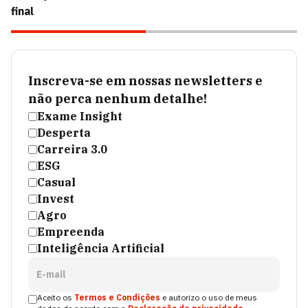
final
Inscreva-se em nossas newsletters e
não perca nenhum detalhe!
Exame Insight
Desperta
Carreira 3.0
ESG
Casual
Invest
Agro
Empreenda
Inteligência Artificial
E-mail
Aceito os
Termos e Condições
e autorizo o uso de meus