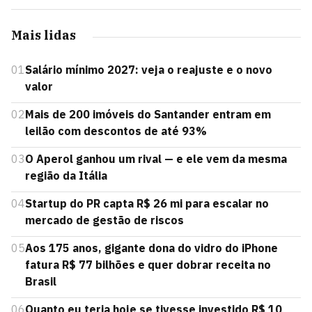
Mais lidas
01
Salário mínimo 2027: veja o reajuste e o novo
valor
02
Mais de 200 imóveis do Santander entram em
leilão com descontos de até 93%
03
O Aperol ganhou um rival — e ele vem da mesma
região da Itália
04
Startup do PR capta R$ 26 mi para escalar no
mercado de gestão de riscos
05
Aos 175 anos, gigante dona do vidro do iPhone
fatura R$ 77 bilhões e quer dobrar receita no
Brasil
06
Quanto eu teria hoje se tivesse investido R$ 10