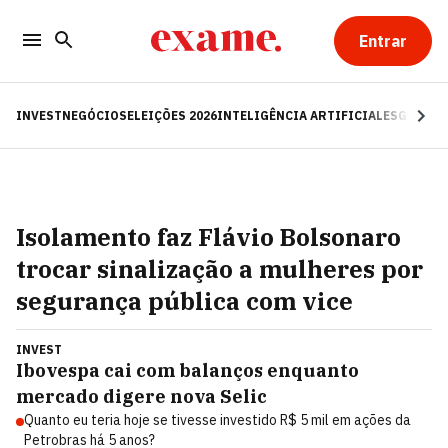
Entrar
INVEST
NEGÓCIOS
ELEIÇÕES 2026
INTELIGÊNCIA ARTIFICIAL
ESG
RE
Isolamento faz Flávio Bolsonaro
trocar sinalização a mulheres por
segurança pública com vice
INVEST
Ibovespa cai com balanços enquanto
mercado digere nova Selic
Quanto eu teria hoje se tivesse investido R$ 5 mil em ações da
Petrobras há 5 anos?