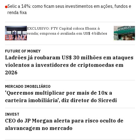
Selic a 14%: como ficam seus investimentos em ações, fundos e
renda fixa
x à
Com 14 novas lojas no radar, CEO da
bilhões
Riachuelo minimiza eleições e foca no longo
prazo
FUTURE OF MONEY
Ladrões já roubaram US$ 30 milhões em ataques
violentos a investidores de criptomoedas em
2026
MERCADO IMOBILIÁRIO
'Queremos multiplicar por mais de 10x a
carteira imobiliária', diz diretor do Sicredi
INVEST
CEO do JP Morgan alerta para risco oculto de
alavancagem no mercado