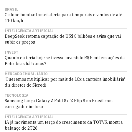
BRASIL
Ciclone bomba: Inmet alerta para temporais e ventos de até
110 km/h
INTELIGÊNCIA ARTIFICIAL
DeepSeek retoma captação de US$ 8 bilhões e avisa que vai
subir os preços
INVEST
Quanto eu teria hoje se tivesse investido R$ 5 mil em ações da
Petrobras há 5 anos?
MERCADO IMOBILIÁRIO
'Queremos multiplicar por mais de 10x a carteira imobiliária',
diz diretor do Sicredi
TECNOLOGIA
Samsung lança Galaxy Z Fold 8 e Z Flip 8 no Brasil com
carregador incluso
INTELIGÊNCIA ARTIFICIAL
IA já movimenta um terço do crescimento da TOTVS, mostra
balanço do 2T26