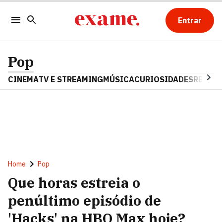
Entrar
Pop
CINEMA
TV E STREAMING
MÚSICA
CURIOSIDADES
REALIT
Home
Pop
Que horas estreia o
penúltimo episódio de
'Hacks' na HBO Max hoje?