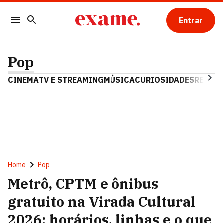
Entrar
Pop
CINEMA
TV E STREAMING
MÚSICA
CURIOSIDADES
REALIT
Home
Pop
Metrô, CPTM e ônibus
gratuito na Virada Cultural
2026: horários, linhas e o que