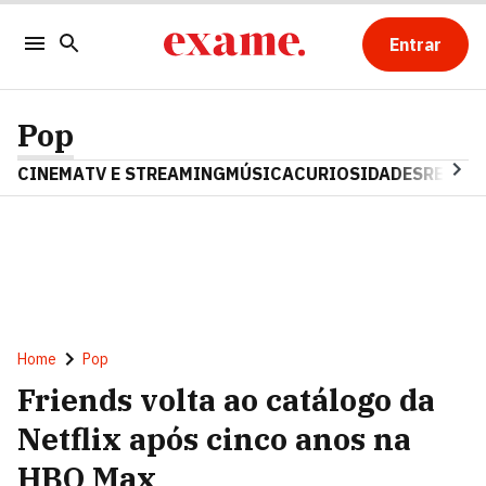
Entrar
Pop
CINEMA
TV E STREAMING
MÚSICA
CURIOSIDADES
REALIT
Home
Pop
Friends volta ao catálogo da
Netflix após cinco anos na
HBO Max