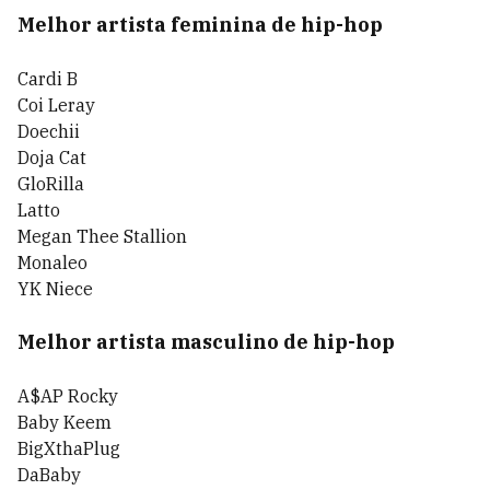
Melhor artista feminina de hip-hop
Cardi B
Coi Leray
Doechii
Doja Cat
GloRilla
Latto
Megan Thee Stallion
Monaleo
YK Niece
Melhor artista masculino de hip-hop
A$AP Rocky
Baby Keem
BigXthaPlug
DaBaby