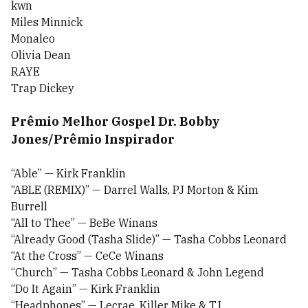
kwn
Miles Minnick
Monaleo
Olivia Dean
RAYE
Trap Dickey
Prêmio Melhor Gospel Dr. Bobby
Jones/Prêmio Inspirador
“Able” — Kirk Franklin
“ABLE (REMIX)” — Darrel Walls, PJ Morton & Kim
Burrell
“All to Thee” — BeBe Winans
“Already Good (Tasha Slide)” — Tasha Cobbs Leonard
“At the Cross” — CeCe Winans
“Church” — Tasha Cobbs Leonard & John Legend
“Do It Again” — Kirk Franklin
“Headphones” — Lecrae, Killer Mike & T.I.