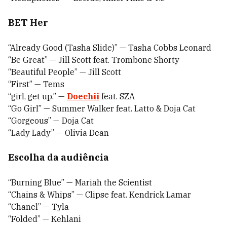
BET Her
“Already Good (Tasha Slide)” — Tasha Cobbs Leonard
“Be Great” — Jill Scott feat. Trombone Shorty
“Beautiful People” — Jill Scott
“First” — Tems
“girl, get up.” —
Doechii
feat. SZA
“Go Girl” — Summer Walker feat. Latto & Doja Cat
“Gorgeous” — Doja Cat
“Lady Lady” — Olivia Dean
Escolha da audiência
“Burning Blue” — Mariah the Scientist
“Chains & Whips” — Clipse feat. Kendrick Lamar
“Chanel” — Tyla
“Folded” — Kehlani