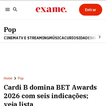
Entrar
Pop
CINEMA
TV E STREAMING
MÚSICA
CURIOSIDADES
REALIT
Home
Pop
Cardi B domina BET Awards
2026 com seis indicações;
veja lista