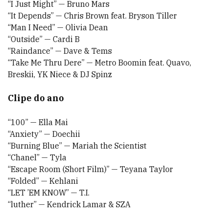
“I Just Might” — Bruno Mars
“It Depends” — Chris Brown feat. Bryson Tiller
“Man I Need” — Olivia Dean
“Outside” — Cardi B
“Raindance” — Dave & Tems
“Take Me Thru Dere” — Metro Boomin feat. Quavo,
Breskii, YK Niece & DJ Spinz
Clipe do ano
“100” — Ella Mai
“Anxiety” — Doechii
“Burning Blue” — Mariah the Scientist
“Chanel” — Tyla
“Escape Room (Short Film)” — Teyana Taylor
“Folded” — Kehlani
“LET ’EM KNOW” — T.I.
“luther” — Kendrick Lamar & SZA