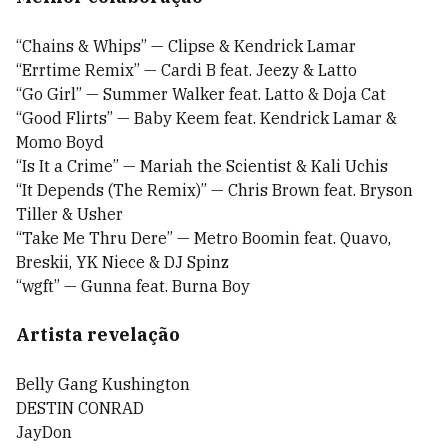
“Chains & Whips” — Clipse & Kendrick Lamar
“Errtime Remix” — Cardi B feat. Jeezy & Latto
“Go Girl” — Summer Walker feat. Latto & Doja Cat
“Good Flirts” — Baby Keem feat. Kendrick Lamar &
Momo Boyd
“Is It a Crime” — Mariah the Scientist & Kali Uchis
“It Depends (The Remix)” — Chris Brown feat. Bryson
Tiller & Usher
“Take Me Thru Dere” — Metro Boomin feat. Quavo,
Breskii, YK Niece & DJ Spinz
“wgft” — Gunna feat. Burna Boy
Artista revelação
Belly Gang Kushington
DESTIN CONRAD
JayDon