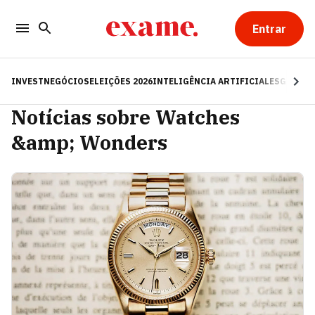
Entrar
INVEST
NEGÓCIOS
ELEIÇÕES 2026
INTELIGÊNCIA ARTIFICIAL
ESG
RE
Notícias sobre Watches
&amp; Wonders