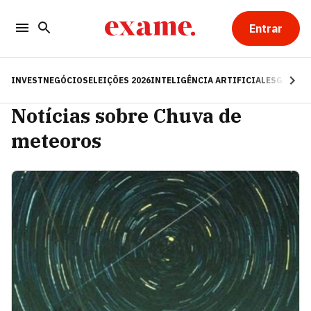
Entrar
INVEST
NEGÓCIOS
ELEIÇÕES 2026
INTELIGÊNCIA ARTIFICIAL
ESG
RE
Notícias sobre Chuva de
meteoros