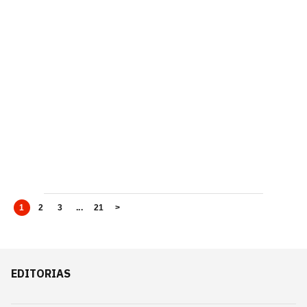
1
2
3
...
21
>
EDITORIAS