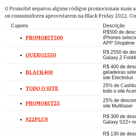
O Promobit separou alguns códigos promocionais mais a
os consumidores aproveitarem na Black Friday 2022. Con
Cupons
Descrição
R$500 de desc
PROMOBIT500
iPhones selec
APP Shoptime
R$ 2550 de de
QUERO2550
Galaxy Z Fold4 
R$ 400 de des
BLACK400
geladeiras sel
site Electrolux
25% de Cashb
TODO O SITE
todo o site Acer
25% de descon
PROMOBIT25
site Multilaser
R$ 300 de des
S22PLUS
Galaxy S22+ n
R$ 130 de des