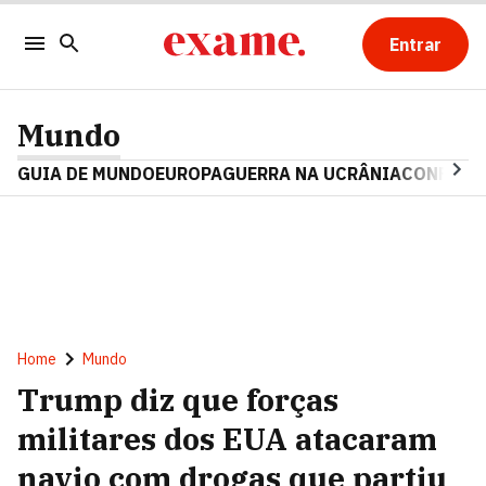
Entrar
Mundo
GUIA DE MUNDO
EUROPA
GUERRA NA UCRÂNIA
CONFLITO
Home
Mundo
Trump diz que forças
militares dos EUA atacaram
navio com drogas que partiu