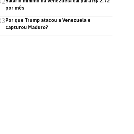
02
Salário mínimo na Venezuela cai para R$ 2,72
por mês
03
Por que Trump atacou a Venezuela e
capturou Maduro?