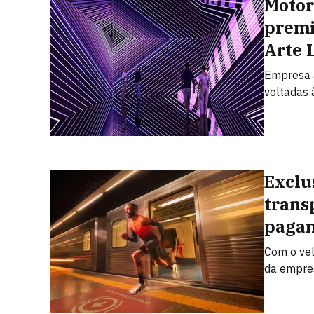
Motor
premi
Arte 
Empresa a
voltadas à
Exclu
trans
pagam
Com o vel
da empres