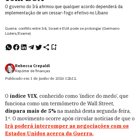
O governo do Irã afirmou que qualquer acordo dependerá da
implementação de um cessar-fogo efetivo no Líbano
Guerra: conflito entre Irã, Israel e EUA pode se prolongar (Germano
Lüders/Exame)
Rebecca Crepaldi
Repórter de finanças
Publicado em
1 de junho de 2026
12h12
.
O
índice VIX
, conhecido como ‘índice do medo’, que
funciona como um termômetro de Wall Street,
dispara mais de 5%
na manhã desta segunda-feira,
1º. O movimento ocorre após circular notícias de que o
Irã poderá interromper as negociações com os
Estados Unidos acerca da Guerra.