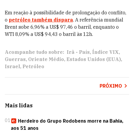
Em reação à possibilidade de prolongação do conflito,
o
petróleo também dispara
. A referência mundial
Brent sobe 6,96% a US$ 97,46 o barril, enquanto o
WTI 8,09% a US$ 94,43 o barril às 12h.
Acompanhe tudo sobre:
Irã - País
Índice VIX
Guerras
Oriente Médio
Estados Unidos (EUA)
Israel
Petróleo
PRÓXIMO
Mais lidas
01
Herdeiro do Grupo Rodobens morre na Bahia,
aos 51 anos