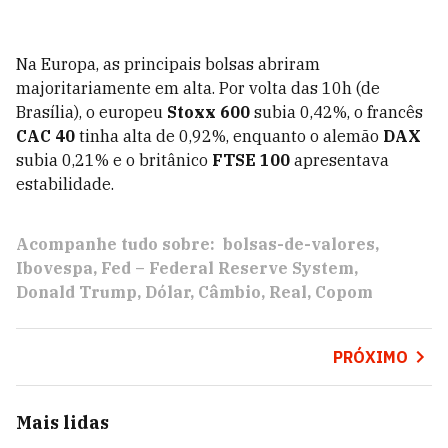
Na Europa, as principais bolsas abriram
majoritariamente em alta. Por volta das 10h (de
Brasília), o europeu
Stoxx 600
subia 0,42%, o francês
CAC 40
tinha alta de 0,92%, enquanto o alemão
DAX
subia 0,21% e o britânico
FTSE 100
apresentava
estabilidade.
Acompanhe tudo sobre:
bolsas-de-valores
Ibovespa
Fed – Federal Reserve System
Donald Trump
Dólar
Câmbio
Real
Copom
PRÓXIMO
Mais lidas