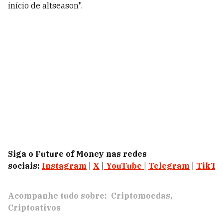
início de altseason".
Siga o Future of Money nas redes
sociais:
Instagram
|
X
|
YouTube
|
Telegram
|
TikTo
Acompanhe tudo sobre:
Criptomoedas
Criptoativos