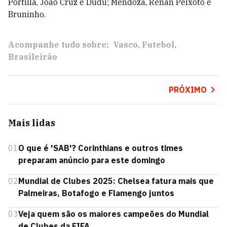
Portilla, João Cruz e Dudu; Mendoza, Renan Peixoto e
Bruninho.
Acompanhe tudo sobre:
Vasco
Futebol
Brasileirão
PRÓXIMO
Mais lidas
01
O que é 'SAB'? Corinthians e outros times
preparam anúncio para este domingo
02
Mundial de Clubes 2025: Chelsea fatura mais que
Palmeiras, Botafogo e Flamengo juntos
03
Veja quem são os maiores campeões do Mundial
de Clubes da FIFA