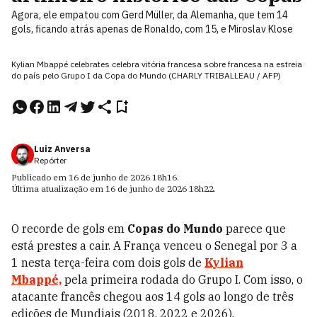
Agora, ele empatou com Gerd Müller, da Alemanha, que tem 14
gols, ficando atrás apenas de Ronaldo, com 15, e Miroslav Klose
Kylian Mbappé celebrates celebra vitória francesa sobre francesa na estreia
do país pelo Grupo I da Copa do Mundo (CHARLY TRIBALLEAU / AFP)
Luiz Anversa
Repórter
Publicado em
16 de junho de 2026
18h16
.
Última atualização em
16 de junho de 2026
18h22
.
O recorde de gols em
Copas do Mundo
parece que
está prestes a cair. A França venceu o Senegal por 3 a
1 nesta terça-feira com dois gols de
Kylian
Mbappé,
pela primeira rodada do Grupo I. Com isso, o
atacante francês chegou aos 14 gols ao longo de três
edições de Mundiais (2018, 2022 e 2026).