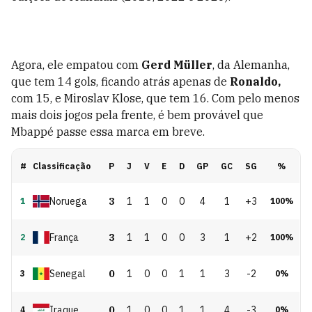
Agora, ele empatou com
Gerd Müller
, da Alemanha,
que tem 14 gols, ficando atrás apenas de
Ronaldo,
com 15, e Miroslav Klose, que tem 16. Com pelo menos
mais dois jogos pela frente, é bem provável que
Mbappé passe essa marca em breve.
#
Classificação
P
J
V
E
D
GP
GC
SG
%
Noruega
3
1
1
0
0
4
1
+3
1
100
%
França
3
1
1
0
0
3
1
+2
2
100
%
Senegal
0
1
0
0
1
1
3
-2
3
0
%
Iraque
0
1
0
0
1
1
4
-3
4
0
%