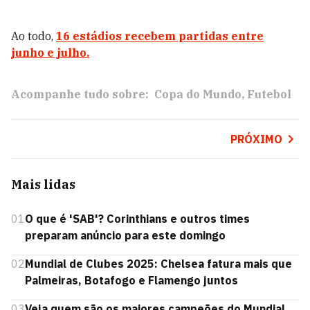
Ao todo,
16 estádios recebem partidas entre
junho e julho.
Acompanhe tudo sobre:
Copa do Mundo
Futebol
PRÓXIMO
Mais lidas
01
O que é 'SAB'? Corinthians e outros times
preparam anúncio para este domingo
02
Mundial de Clubes 2025: Chelsea fatura mais que
Palmeiras, Botafogo e Flamengo juntos
03
Veja quem são os maiores campeões do Mundial