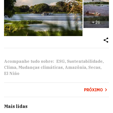
+
26
Acompanhe tudo sobre:
ESG
Sustentabilidade
Clima
Mudanças climáticas
Amazônia
Secas
El Niño
PRÓXIMO
Mais lidas