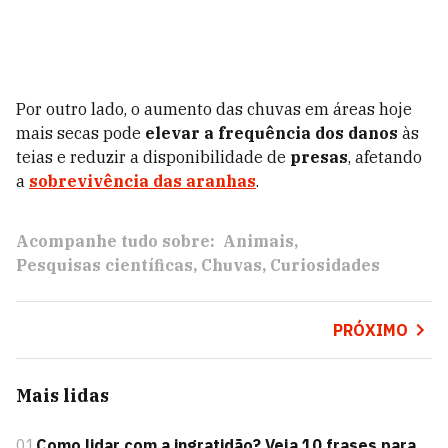
Por outro lado, o aumento das chuvas em áreas hoje
mais secas pode
elevar a frequência dos danos
às
teias e reduzir a disponibilidade de
presas
, afetando
a
sobrevivência das aranhas
.
Acompanhe tudo sobre:
Animais
Pesquisas científicas
Chuvas
Curiosidades
PRÓXIMO
Mais lidas
01
Como lidar com a ingratidão? Veja 10 frases para