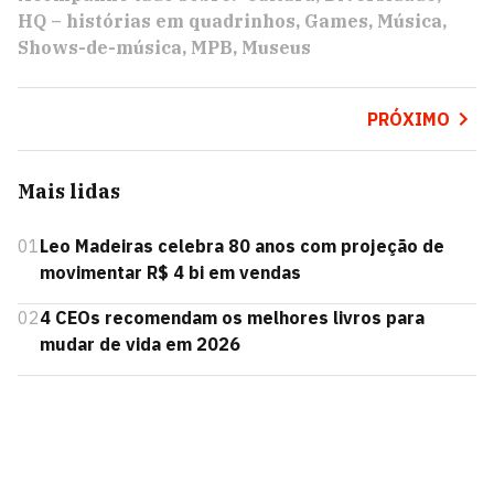
HQ – histórias em quadrinhos
Games
Música
Shows-de-música
MPB
Museus
PRÓXIMO
Mais lidas
01
Leo Madeiras celebra 80 anos com projeção de
movimentar R$ 4 bi em vendas
02
4 CEOs recomendam os melhores livros para
mudar de vida em 2026