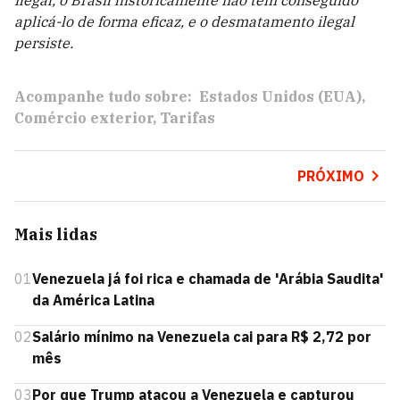
ilegal, o Brasil historicamente não tem conseguido
aplicá-lo de forma eficaz, e o desmatamento ilegal
persiste.
Acompanhe tudo sobre:
Estados Unidos (EUA)
Comércio exterior
Tarifas
PRÓXIMO
Mais lidas
01
Venezuela já foi rica e chamada de 'Arábia Saudita'
da América Latina
02
Salário mínimo na Venezuela cai para R$ 2,72 por
mês
03
Por que Trump atacou a Venezuela e capturou