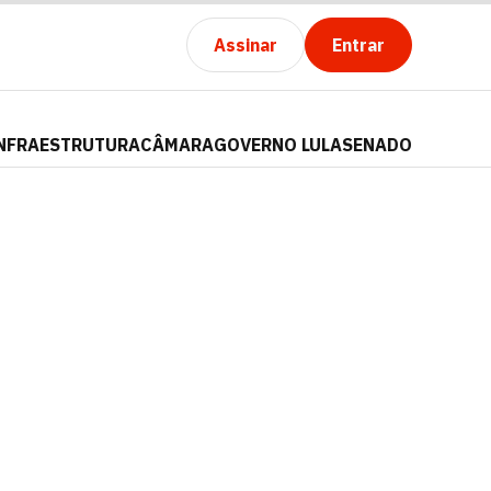
Assinar
Entrar
NFRAESTRUTURA
CÂMARA
GOVERNO LULA
SENADO