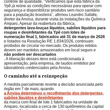
controle de qualidade. "Verificamos que esta fábrica da
Ypê já reúne as condições necessárias para operar com
segurança e disponibilizar produtos sem risco sanitário
para a população brasileira", afirmou Leandro Safatle,
diretor da Anvisa, durante visita às instalações da Química
Amparo. Apesar da reabertura da fábrica,
detergentes lava-louças líquidos, sabões líquidos para
roupas e desinfetantes da Ypê com lotes de
numeração final 1, fabricados até 31 de março de 2026
e listados na Resolução RE 1.834/2026, continuam
proibidos de circular no mercado. Os produtos retidos
devem ser mantidos armazenados em local seguro e
não podem ser descartados
. A liberação desses itens está condicionada à
apresentação, pela empresa, de laudos emitidos por
laboratórios credenciados pela Anvisa.
O caminho até a reinspeção
A medida parcialmente reverte a decisão anunciada pelo
órgão em 7 de maio, quando
a Anvisa determinou o recolhimento dos detergentes,
sabões líquidos e desinfetantes
da marca com final de lote 1 fabricados na unidade de
Amparo, localizada a cerca de 130 quilômetros da capital