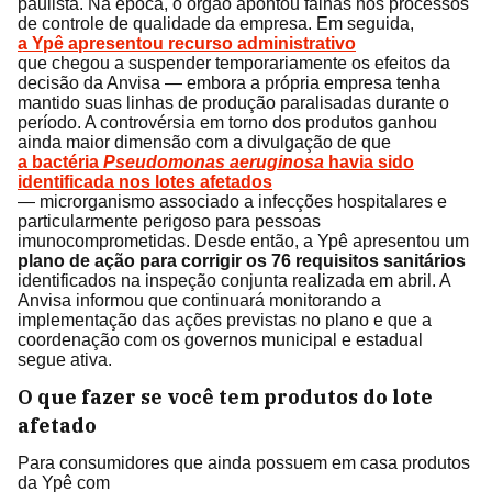
paulista. Na época, o órgão apontou falhas nos processos
de controle de qualidade da empresa. Em seguida,
a Ypê apresentou recurso administrativo
que chegou a suspender temporariamente os efeitos da
decisão da Anvisa — embora a própria empresa tenha
mantido suas linhas de produção paralisadas durante o
período. A controvérsia em torno dos produtos ganhou
ainda maior dimensão com a divulgação de que
a bactéria
Pseudomonas aeruginosa
havia sido
identificada nos lotes afetados
— microrganismo associado a infecções hospitalares e
particularmente perigoso para pessoas
imunocomprometidas. Desde então, a Ypê apresentou um
plano de ação para corrigir os 76 requisitos sanitários
identificados na inspeção conjunta realizada em abril. A
Anvisa informou que continuará monitorando a
implementação das ações previstas no plano e que a
coordenação com os governos municipal e estadual
segue ativa.
O que fazer se você tem produtos do lote
afetado
Para consumidores que ainda possuem em casa produtos
da Ypê com