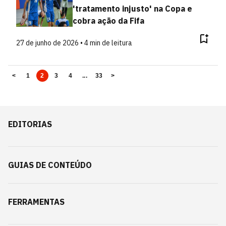
'tratamento injusto' na Copa e
cobra ação da Fifa
27 de junho de 2026 • 4 min de leitura
<
1
2
3
4
...
33
>
EDITORIAS
GUIAS DE CONTEÚDO
FERRAMENTAS