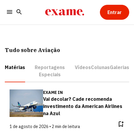
Entrar
Tudo sobre Aviação
Matérias
Reportagens
Vídeos
Colunas
Galerias
Especiais
EXAME IN
Vai decolar? Cade recomenda
investimento da American Airlines
na Azul
1 de agosto de 2026 • 2 min de leitura