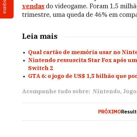
Pesquisa
vendas
do videogame. Foram 1,5 milhão
trimestre, uma queda de 46% em compa
Leia mais
Qual cartão de memória usar no Nint
Nintendo ressuscita Star Fox após um
Switch 2
GTA 6: o jogo de US$ 1,5 bilhão que po
Acompanhe tudo sobre:
Nintendo
Jogo
PRÓXIMO
Result