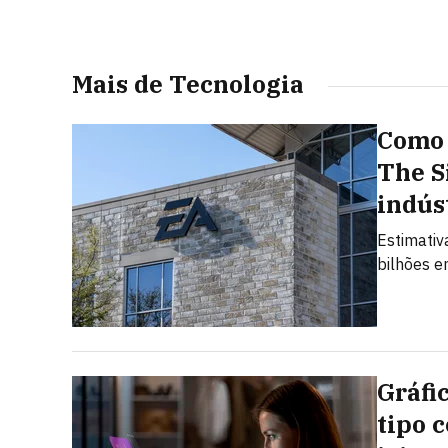
Mais de Tecnologia
Como 
The S
indús
Estimativ
bilhões e
Gráfi
tipo 