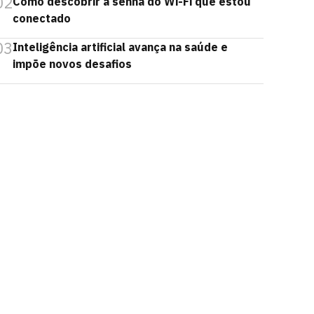
02
Como descobrir a senha do Wi-Fi que estou
conectado
03
Inteligência artificial avança na saúde e
impõe novos desafios