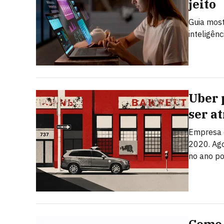
jeito
Guia most
inteligênc
Uber 
ser a
Empresa q
2020. Ago
no ano po